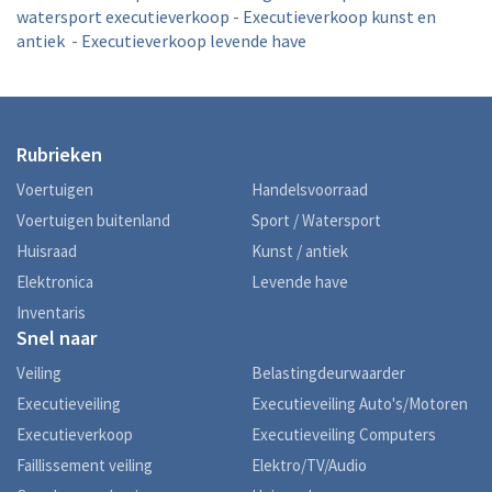
watersport executieverkoop
-
Executieverkoop kunst en
antiek
-
Executieverkoop levende have
Rubrieken
Voertuigen
Handelsvoorraad
Voertuigen buitenland
Sport / Watersport
Huisraad
Kunst / antiek
Elektronica
Levende have
Inventaris
Snel naar
Veiling
Belastingdeurwaarder
Executieveiling
Executieveiling Auto's/Motoren
Executieverkoop
Executieveiling Computers
Faillissement veiling
Elektro/TV/Audio