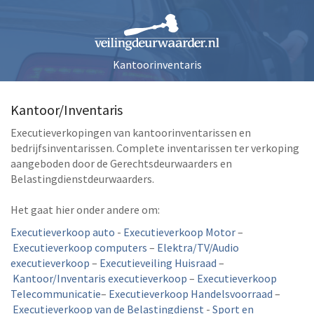
Kantoorinventaris
Kantoor/Inventaris
Executieverkopingen van kantoorinventarissen en
bedrijfsinventarissen. Complete inventarissen ter verkoping
aangeboden door de Gerechtsdeurwaarders en
Belastingdienstdeurwaarders.
Het gaat hier onder andere om:
Executieverkoop auto
-
Executieverkoop Motor
–
Executieverkoop computers
–
Elektra/TV/Audio
executieverkoop
–
Executieveiling Huisraad
–
Kantoor/Inventaris executieverkoop
–
Executieverkoop
Telecommunicatie
–
Executieverkoop Handelsvoorraad
–
Executieverkoop van de Belastingdienst
-
Sport en