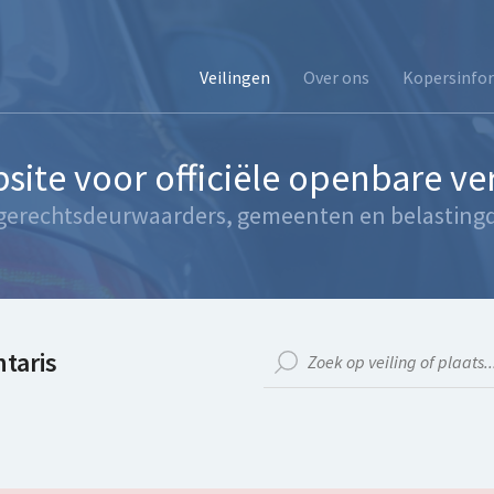
Veilingen
Over ons
Kopersinfo
site voor officiële openbare v
gerechtsdeurwaarders, gemeenten en belastingd
taris