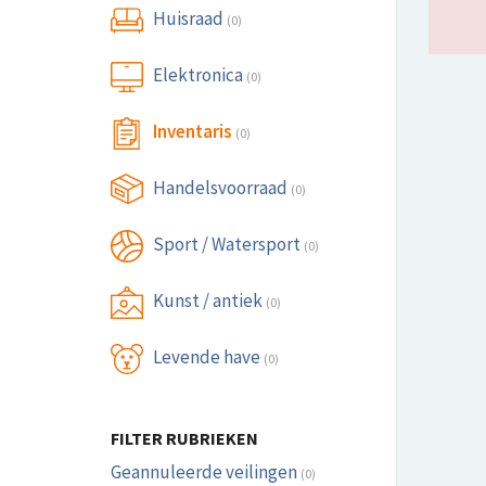
Huisraad
(0)
Elektronica
(0)
Inventaris
(0)
Handelsvoorraad
(0)
Sport / Watersport
(0)
Kunst / antiek
(0)
Levende have
(0)
FILTER RUBRIEKEN
Geannuleerde veilingen
(0)