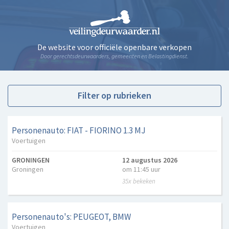
De website voor officiële openbare verkopen
Door gerechtsdeurwaarders, gemeenten en Belastingdienst.
Filter op rubrieken
Personenauto: FIAT - FIORINO 1.3 MJ
Voertuigen
GRONINGEN
12 augustus 2026
Groningen
om 11:45 uur
35x bekeken
Personenauto's: PEUGEOT, BMW
Voertuigen