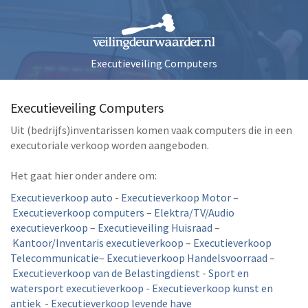
Executieveiling Computers
Executieveiling Computers
Uit (bedrijfs)inventarissen komen vaak computers die in een
executoriale verkoop worden aangeboden.
Het gaat hier onder andere om:
Executieverkoop auto
-
Executieverkoop Motor
–
Executieverkoop computers
–
Elektra/TV/Audio
executieverkoop
–
Executieveiling Huisraad
–
Kantoor/Inventaris executieverkoop
–
Executieverkoop
Telecommunicatie
–
Executieverkoop Handelsvoorraad
–
Executieverkoop van de Belastingdienst
-
Sport en
watersport executieverkoop
-
Executieverkoop kunst en
antiek
-
Executieverkoop levende have