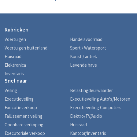
Rubrieken
Voertuigen
Handelsvoorraad
Voertuigen buitenland
Sport / Watersport
Huisraad
Kunst / antiek
Elektronica
Levende have
Inventaris
Snel naar
Veiling
Belastingdeurwaarder
Executieveiling
Executieveiling Auto's/Motoren
Executieverkoop
Executieveiling Computers
Faillissement veiling
Elektro/TV/Audio
Openbare verkoping
Huisraad
Executoriale verkoop
Kantoor/Inventaris