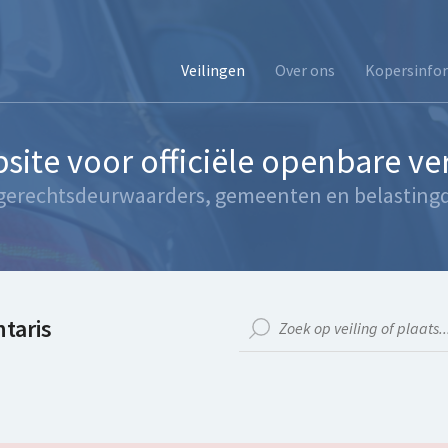
Veilingen
Over ons
Kopersinfo
site voor officiële openbare v
gerechtsdeurwaarders, gemeenten en belastingd
taris