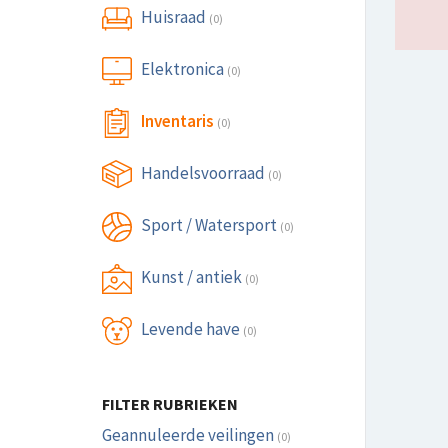
Huisraad
(0)
Elektronica
(0)
Inventaris
(0)
Handelsvoorraad
(0)
Sport / Watersport
(0)
Kunst / antiek
(0)
Levende have
(0)
FILTER RUBRIEKEN
Geannuleerde veilingen
(0)