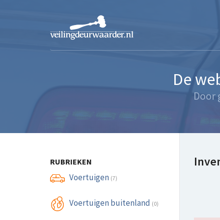
De web
Door 
Inven
RUBRIEKEN
Voertuigen
(7)
Voertuigen buitenland
(0)