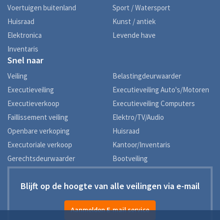
Voertuigen buitenland
Sport / Watersport
Huisraad
Kunst / antiek
Elektronica
Levende have
Inventaris
Snel naar
Veiling
Belastingdeurwaarder
Executieveiling
Executieveiling Auto's/Motoren
Executieverkoop
Executieveiling Computers
Faillissement veiling
Elektro/TV/Audio
Openbare verkoping
Huisraad
Executoriale verkoop
Kantoor/Inventaris
Gerechtsdeurwaarder
Bootveiling
Blijft op de hoogte van alle veilingen via e-mail
Aanmelden E-mail service