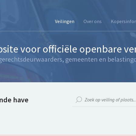
Veilingen
Over ons
Kopersinfo
site voor officiële openbare v
gerechtsdeurwaarders, gemeenten en belastingd
nde have