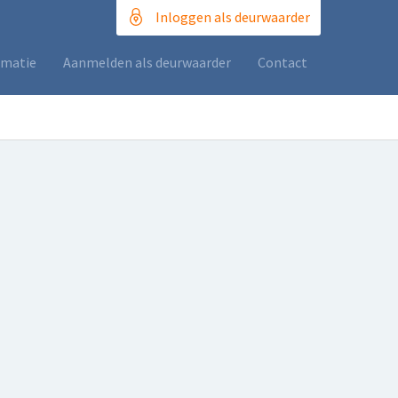
Inloggen als deurwaarder
rmatie
Aanmelden als deurwaarder
Contact