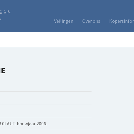
iciële
n
Veilingen
Over ons
Kopersinfo
HE
.0I AUT. bouwjaar 2006.