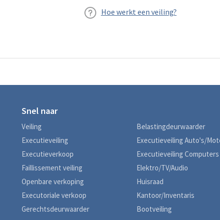
Hoe werkt een veiling?
Snel naar
Veiling
Belastingdeurwaarder
Executieveiling
Executieveiling Auto's/Mo
Executieverkoop
Executieveiling Computers
Faillissement veiling
Elektro/TV/Audio
Openbare verkoping
Huisraad
Executoriale verkoop
Kantoor/Inventaris
Gerechtsdeurwaarder
Bootveiling