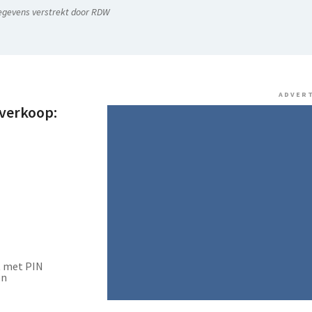
egevens verstrekt door RDW
ADVER
everkoop:
t met PIN
en