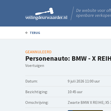
De website voor off
openbare verkope
TERUG
GEANNULEERD
Personenauto: BMW - X REI
Voertuigen
Datum:
9 juli 2026 11:00 uur
Bezichtiging:
10:45 uur
Omschrijving:
Zwarte BMW X REIHE; X5 3